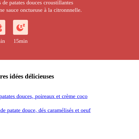
 de patates douces croustillantes
ne sauce onctueuse à la citronnnelle.
in
15min
res idées délicieuses
patates douces, poireaux et crème coco
de patate douce, dés caramélisés et oeuf