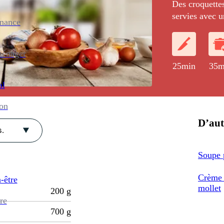
Des croquettes
servies avec u
enance
ménager
25min
35m
al
ion
D’aut
.
Soupe 
Crème 
-être
mollet
200
g
re
700
g