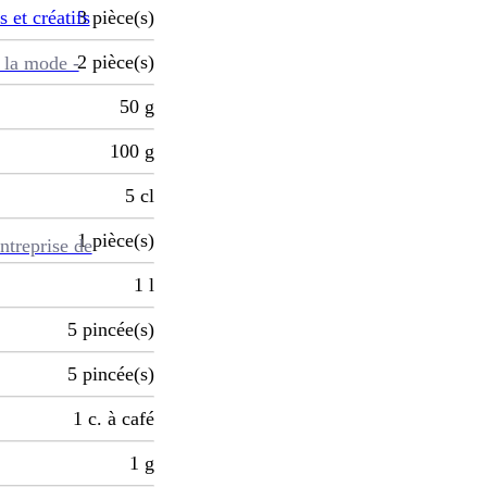
s et créatifs
3
pièce(s)
2
pièce(s)
 la mode -
50
g
100
g
5
cl
1
pièce(s)
ntreprise de
1
l
5
pincée(s)
5
pincée(s)
1
c. à café
1
g