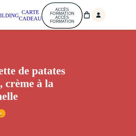
ACCÈS
CARTE
FORMATION
ILDING
ACCÈS
CADEAU
FORMATION
tte de patates
, crème à la
elle
ue