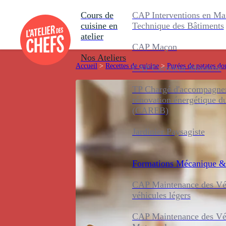
Cours de
CAP Interventions en Ma
cuisine en
Technique des Bâtiments
atelier
CAP Maçon
Nos Ateliers
Accueil
>
Recettes de cuisine
>
Purées de patates do
CAP Carreleur Mosaïste
TP Chargé d'accompagnem
rénovation énergétique d
(CAREB)
Jardinier Paysagiste
Formations
Mécanique &
CAP Maintenance des Véh
véhicules légers
CAP Maintenance des Véh