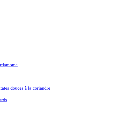
 cardamome
atates douces à la coriandre
ards