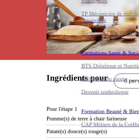
Motocycles
TP Mécanicien de maint
automobile
Technicien Gros Électro
Formations
Santé & Soci
BTS Diététique et Nutrit
Ingrédients pour
Diététique du sport
6 pers
Devenir sophrologue
Pour l'étape 1
Formation
Beauté & Bien
Pomme(s) de terre à chair farineuse
CAP Métiers de la Coiffu
Patate(s) douce(s) rouge(s)