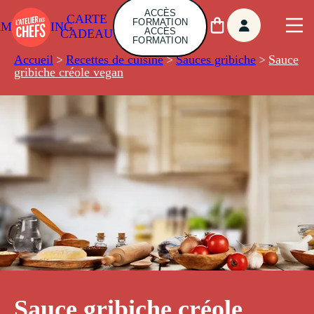
ACCÈS
CARTE
FORMATION
AMBUILDING
ACCÈS
CADEAU
FORMATION
Accueil
>
Recettes de cuisine
>
Sauces gribiche
>
Sauce
gribiche créole vegan
Sauce gribiche créole