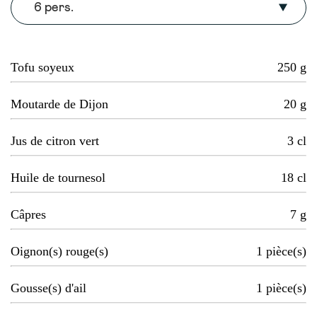
6 pers.
Tofu soyeux
250
g
Moutarde de Dijon
20
g
Jus de citron vert
3
cl
Huile de tournesol
18
cl
Câpres
7
g
Oignon(s) rouge(s)
1
pièce(s)
Gousse(s) d'ail
1
pièce(s)