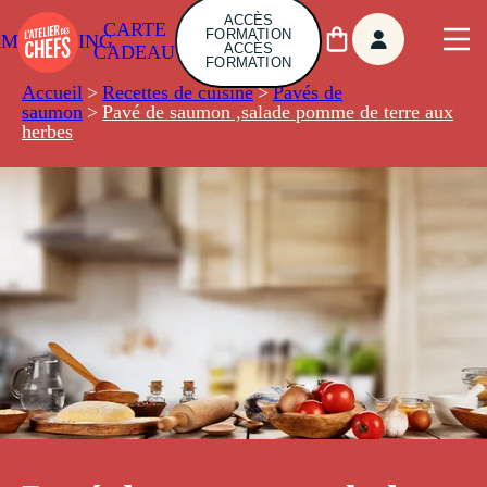
ACCÈS
CARTE
FORMATION
AMBUILDING
ACCÈS
CADEAU
FORMATION
Accueil
>
Recettes de cuisine
>
Pavés de
saumon
>
Pavé de saumon ,salade pomme de terre aux
herbes