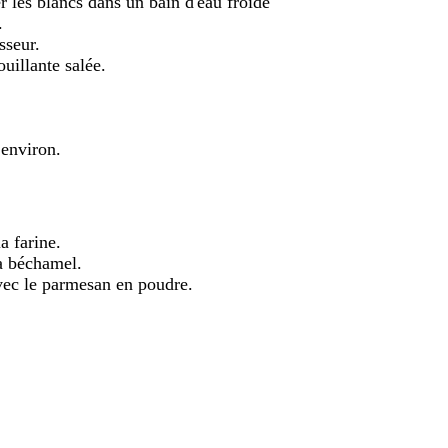
er les blancs dans un bain d'eau froide
.
sseur.
uillante salée.
environ.
a farine.
la béchamel.
vec le parmesan en poudre.