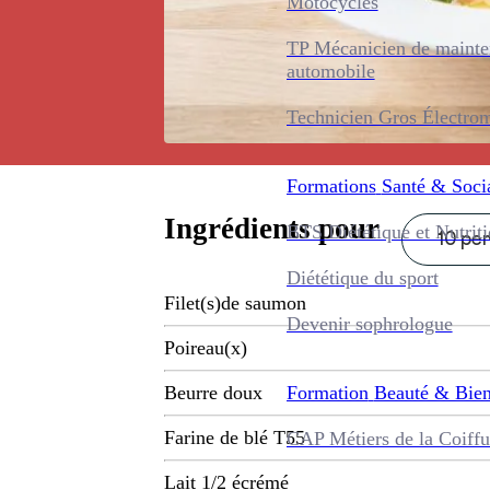
Motocycles
TP Mécanicien de maint
automobile
Technicien Gros Électro
Formations
Santé & Soci
Ingrédients pour
BTS Diététique et Nutrit
10 per
Diététique du sport
Filet(s)de saumon
Devenir sophrologue
Poireau(x)
Formation
Beauté & Bien
Beurre doux
Farine de blé T55
CAP Métiers de la Coiffu
Lait 1/2 écrémé