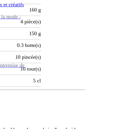
s et créatifs
160
g
 la mode -
4
pièce(s)
150
g
0.3
botte(s)
10
pincée(s)
ntreprise de
10
tour(s)
5
cl