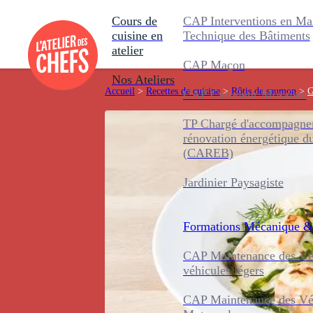
Cours de
CAP Interventions en Ma
cuisine en
Technique des Bâtiments
atelier
CAP Maçon
Nos Ateliers
Accueil
>
Recettes de cuisine
>
Rôtis de saumon
>
G
CAP Carreleur Mosaïste
TP Chargé d'accompagnem
rénovation énergétique d
(CAREB)
Jardinier Paysagiste
Formations
Mécanique &
CAP Maintenance des Véh
véhicules légers
CAP Maintenance des Véh