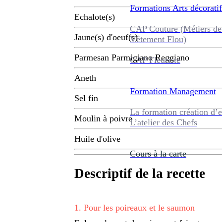
Formations
Arts décoratif
Echalote(s)
CAP Couture (Métiers de
Jaune(s) d'oeuf(s)
Vêtement Flou)
Parmesan Parmigiano Reggiano
CAP Fleuriste
Aneth
Formation
Management
Sel fin
La formation création d’e
Moulin à poivre
L’atelier des Chefs
Huile d'olive
Cours à la carte
Descriptif de la recette
1
.
Pour les poireaux et le saumon