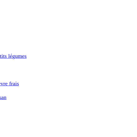
tits légumes
vre frais
san