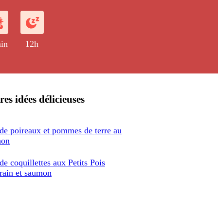
atiné sous la salamandre.
in
12h
res idées délicieuses
 de poireaux et pommes de terre au
hon
de coquillettes aux Petits Pois
rain et saumon