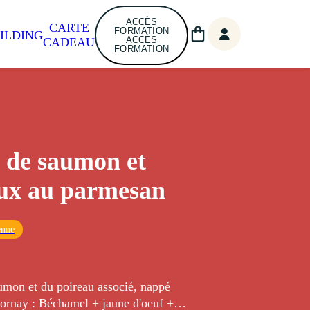
ACCÈS
CARTE
FORMATION
ILDING
ACCÈS
CADEAU
FORMATION
 de saumon et
ux au parmesan
enne
umon et du poireau associé, nappé
ornay : Béchamel + jaune d'oeuf +