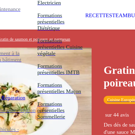
Electricien
intenance
Formations
RECETTES
TEAMBU
présentielles
Diététique
ratin de saumon et poireaux au parmesan
Formations
présentielles
Cuisine
ent à la
végétale
u bâtiment
Formations
Gratin
présentielles
IMTB
poirea
Formations
présentielles
Maçon
 Réparation
Cuisine Europé
Formations
icules - Option
présentielles
sur 44 avis
Sommellerie
Des dés de sa
icules -
d'une sauce M