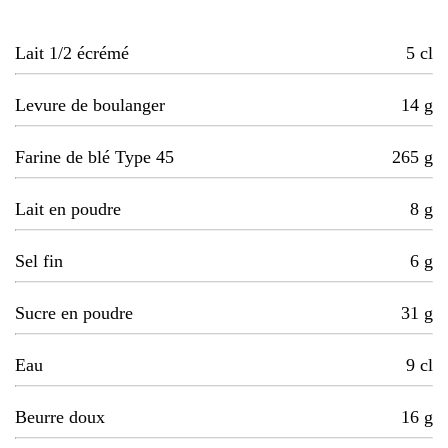
Lait 1/2 écrémé
5
cl
Levure de boulanger
14
g
Farine de blé Type 45
265
g
Lait en poudre
8
g
Sel fin
6
g
Sucre en poudre
31
g
Eau
9
cl
Beurre doux
16
g