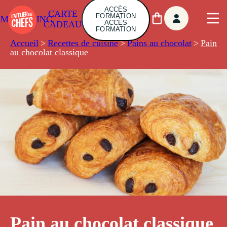
ACCÈS
CARTE
FORMATION
AMBUILDING
ACCÈS
CADEAU
FORMATION
Accueil
>
Recettes de cuisine
>
Pains au chocolat
>
Pain
au chocolat classique
Pain au chocolat classique