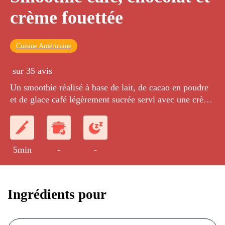
crème fouettée
Cuisine Américaine
sur 35 avis
Un smoothie réalisé à base de lait, de cacao en poudre
et de glace café légèrement sucrée servi avec une crème
légèrement fouettée. Le goût du cappuccino dans un
dessert très frais !
5min
-
-
Ingrédients pour