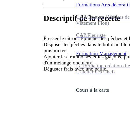
Formations
Arts décoratif
CAP Couture (Métiers de
Descriptif de la recette
Vêtement Flou)
CAP Fleuriste
Presser le citron. Éplucher les pêches et
Disposer les pêches dans le bol d'un blend
puis mixer.
Formation
Management
Ajouter les framboises et les glaçons, p
d'un mélange onctueux.
La formation création d’e
Déguster frais avec une paille.
L’atelier des Chefs
Cours à la carte