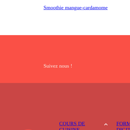
Smoothie mangue-cardamome
Suivez nous !
COURS DE
FORM
CUISINE
DIGI