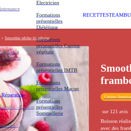
Electricien
intenance
Formations
RECETTES
TEAMBU
présentielles
Diététique
>
Smoothie pêche–framboise
Formations
présentielles
Cuisine
ent à la
végétale
u bâtiment
Formations
Smooth
présentielles
IMTB
frambo
Formations
présentielles
Maçon
 Réparation
Cuisine América
Formations
icules - Option
présentielles
sur 121 avis
Sommellerie
Boisson réali
icules -
avec des framb