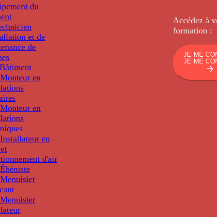
uipement du
ment
Accédez à v
echnicien
formation :
tallation et de
tenance de
JE ME CO
nes
JE ME CO
Bâtiment
Monteur en
llations
aires
Monteur en
llations
miques
nstallateur en
 et
tionnement d'air
Ébéniste
Menuisier
cant
Menuisier
llateur