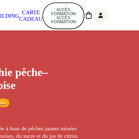
ACCÈS
CARTE
FORMATION
ILDING
ACCÈS
CADEAU
FORMATION
ie pêche–
ise
ine
sée à base de pêches jaunes mixées
oises, du sucre et du jus de citron.