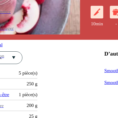
enance
10min
-
ménager
al
D’aut
ion
.
Smooth
5
pièce(s)
Smooth
250
g
-être
1
pièce(s)
200
g
re
25
g