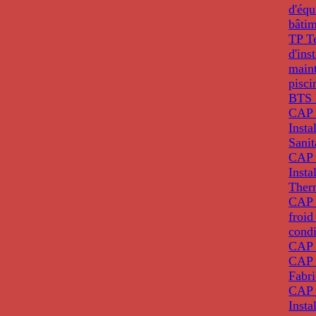
d'éq
bâti
TP T
d'ins
main
pisci
BTS 
CAP 
Insta
Sanit
CAP 
Insta
Ther
CAP I
froid
condi
CAP 
CAP 
Fabri
CAP 
Insta