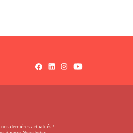
 nos dernières
actualités !
us à notre Newsletter
.