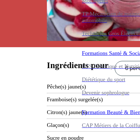
Motocycles
TP Mécanicien de maint
automobile
Technicien Gros Électro
Formations
Santé & Soci
Ingrédients pour
BTS Diététique et Nutrit
6 pers
Diététique du sport
Pêche(s) jaune(s)
Devenir sophrologue
Framboise(s) surgelée(s)
Formation
Beauté & Bien
Citron(s) jaune(s)
Glaçon(s)
CAP Métiers de la Coiffu
Sucre en poudre