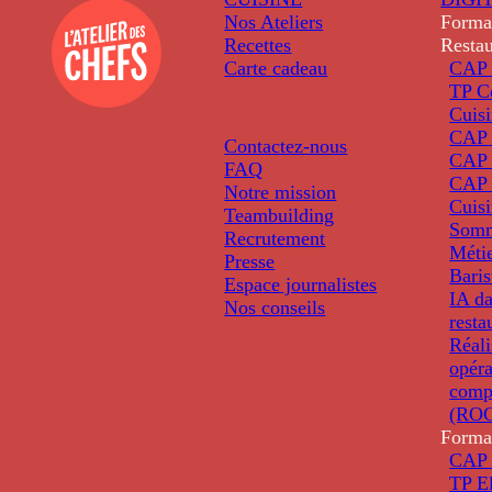
Nos Ateliers
Forma
Recettes
Restau
Carte cadeau
CAP 
TP C
Cuis
CAP P
Contactez-nous
CAP 
FAQ
CAP 
Notre mission
Cuis
Teambuilding
Somm
Recrutement
Métie
Presse
Baris
Espace journalistes
IA da
Nos conseils
resta
Réali
opéra
comp
(ROC
Forma
CAP 
TP El