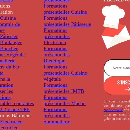
tions
Formations
ration
présentielles
Cuisine
Cuisine
Formations
ommis de
présentielles
Pâtisserie
ine
Formations
âtissier
présentielles
Boulanger
Electricien
Boucher
Formations
ine Végétale
présentielles
ellerie
Diététique
rs du bar
Formations
ta
présentielles
Cuisine
ns la
végétale
S'INS
uration
Formations
ser les
présentielles
IMTB
tions
Formations
En vous inscrivant
tables courantes
présentielles
Maçon
vos données per
C) d'une TPE
Formations
confidentialité
afin 
offres par email.
tions
Bâtiment
présentielles
grâce au lien inclu
Electricien
Sommellerie
ectricien