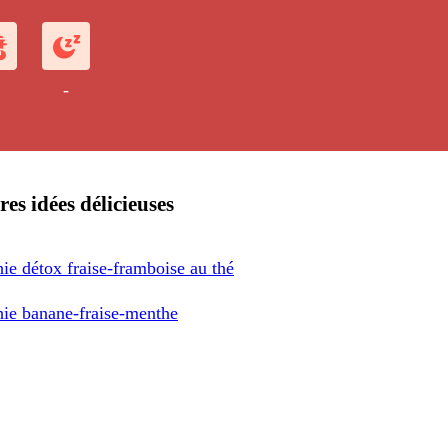
-
res idées délicieuses
ie détox fraise-framboise au thé
ie banane-fraise-menthe