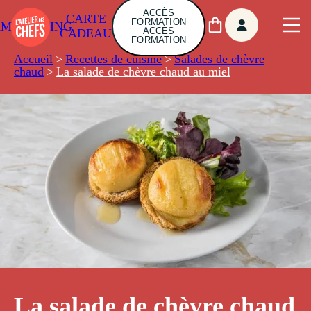
ACCÈS
CARTE
FORMATION
AMBUILDING
ACCÈS
CADEAU
FORMATION
Accueil
>
Recettes de cuisine
>
Salades de chèvre
chaud
>
La salade de chèvre chaud au miel
La salade de chèvre chaud