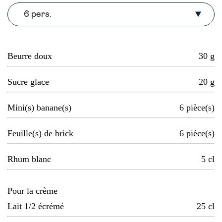
6 pers.
Beurre doux
30
g
Sucre glace
20
g
Mini(s) banane(s)
6
pièce(s)
Feuille(s) de brick
6
pièce(s)
Rhum blanc
5
cl
Pour la crème
Lait 1/2 écrémé
25
cl