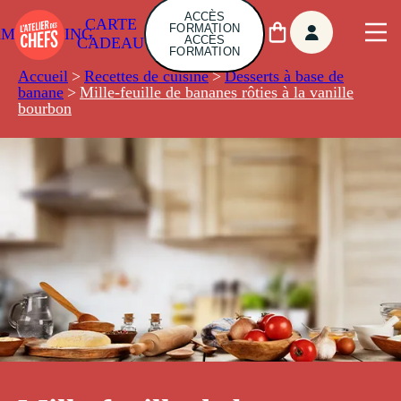
ACCÈS
CARTE
FORMATION
AMBUILDING
ACCÈS
CADEAU
FORMATION
Accueil
>
Recettes de cuisine
>
Desserts à base de
banane
>
Mille-feuille de bananes rôties à la vanille
bourbon