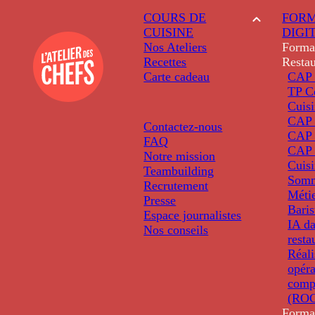
COURS DE
FORM
CUISINE
DIGI
Nos Ateliers
Forma
Recettes
Restau
Carte cadeau
CAP 
TP C
Cuis
CAP P
Contactez-nous
CAP 
FAQ
CAP 
Notre mission
Cuis
Teambuilding
Somm
Recrutement
Métie
Presse
Baris
Espace journalistes
IA da
Nos conseils
resta
Réali
opéra
comp
(ROC
Forma