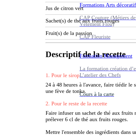
Formations
Arts décoratif
Jus de citron vert
CAP Couture (Métiers de
Sachet(s) de thé aux fruits rouges
Vêtement Flou)
Fruit(s) de la passion
CAP Fleuriste
Descriptif de la recette
Formation
Management
La formation création d’e
L’atelier des Chefs
1
.
Pour le sirop
24 à 48 heures à l'avance, faire tiédir le
une fève de tonka.
Cours à la carte
2
.
Pour le reste de la recette
Faire infuser un sachet de thé aux fruits 
prélever 6 cl de thé aux fruits rouges.
Mettre l'ensemble des ingrédients dans un