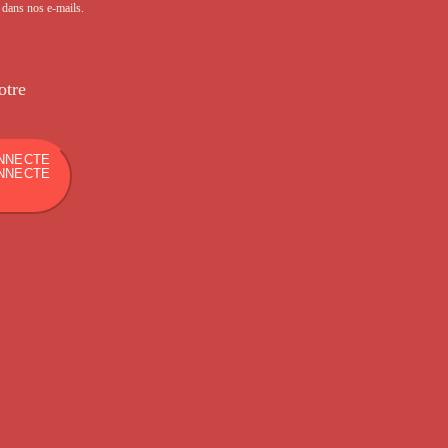
s dans nos e-mails.
otre
NNECTE
NNECTE