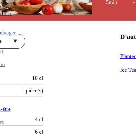
5min
-
enance
ménager
D’aut
e
al
Plante
ion
Ice Te
10
cl
1
pièce(s)
-être
4
cl
re
6
cl