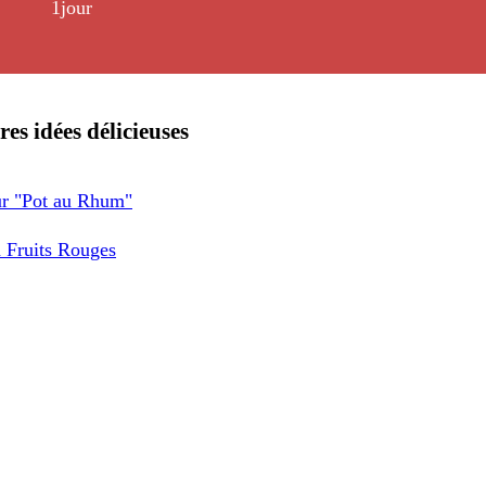
1jour
res idées délicieuses
ur "Pot au Rhum"
a Fruits Rouges