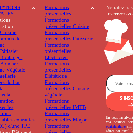
ATIONS
Formations
Ne ratez pas
TALES
présentielles
Inscrivez-vo
tions
Formations
ration
présentielles
Cuisine
Cuisine
Formations
ommis de
présentielles
Pâtisserie
ine
Formations
âtissier
présentielles
Boulanger
Electricien
Boucher
Formations
ine Végétale
présentielles
ellerie
Diététique
rs du bar
Formations
ta
présentielles
Cuisine
ns la
végétale
S'INS
uration
Formations
ser les
présentielles
IMTB
tions
Formations
En vous inscrivant
tables courantes
présentielles
Maçon
vos données per
C) d'une TPE
Formations
confidentialité
afin 
offres par email.
tions
Bâtiment
présentielles