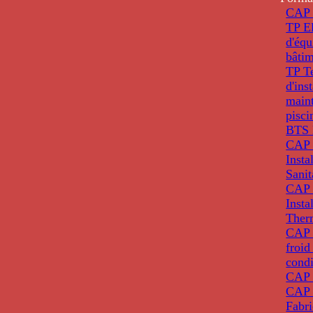
CAP 
TP El
d'éq
bâti
TP T
d'ins
main
pisci
BTS 
CAP 
Insta
Sanit
CAP 
Insta
Ther
CAP I
froid
condi
CAP 
CAP 
Fabri