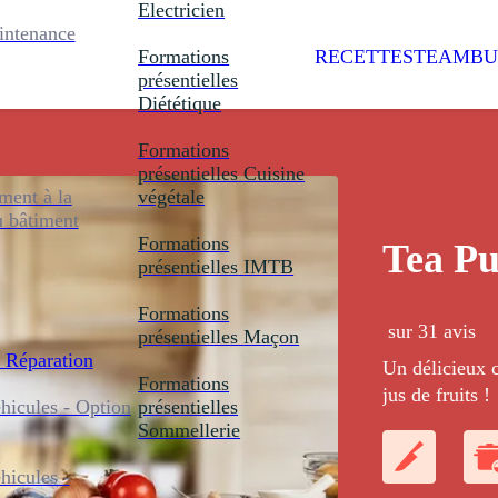
Electricien
intenance
Formations
RECETTES
TEAMBU
présentielles
Diététique
Formations
présentielles
Cuisine
ent à la
végétale
u bâtiment
Formations
Tea P
présentielles
IMTB
Formations
sur 31 avis
présentielles
Maçon
 Réparation
Un délicieux c
Formations
jus de fruits !
icules - Option
présentielles
Sommellerie
icules -