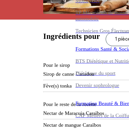
Motocycles
TP Mécanicien de maint
automobile
Technicien Gros Électro
Ingrédients pour
1 pièc
Formations
Santé & Soci
BTS Diététique et Nutrit
Pour le sirop
Diététique du sport
Sirop de canne Canadou
Devenir sophrologue
Fève(s) tonka
Formation
Beauté & Bien
Pour le reste de la recette
Nectar de Maracuja Caraïbos
CAP Métiers de la Coiffu
Nectar de mangue Caraïbos