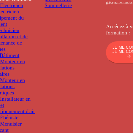
grâce au lien inclu
Electricien
Sommellerie
ectricien
uipement du
ment
Accédez à v
echnicien
formation :
tallation et de
tenance de
JE ME CO
nes
JE ME CO
Bâtiment
Monteur en
llations
aires
Monteur en
llations
miques
nstallateur en
 et
tionnement d'air
Ébéniste
Menuisier
cant