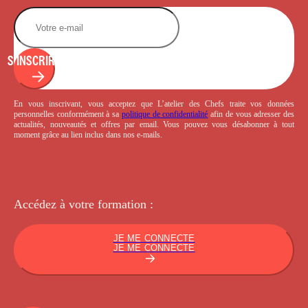
S'INSCRIRE
En vous inscrivant, vous acceptez que L’atelier des Chefs traite vos données
personnelles conformément à sa
politique de confidentialité
afin de vous adresser des
actualités, nouveautés et offres par email. Vous pouvez vous désabonner à tout
moment grâce au lien inclus dans nos e-mails.
Accédez à votre
formation :
JE ME CONNECTE
JE ME CONNECTE