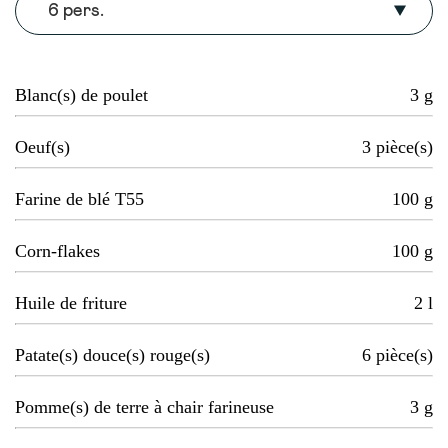
6 pers.
Blanc(s) de poulet
3
g
Oeuf(s)
3
pièce(s)
Farine de blé T55
100
g
Corn-flakes
100
g
Huile de friture
2
l
Patate(s) douce(s) rouge(s)
6
pièce(s)
Pomme(s) de terre à chair farineuse
3
g