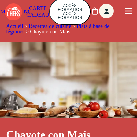
ACCÈS
CARTE
FORMATION
AMBUILDING
ACCÈS
CADEAU
FORMATION
Accueil
>
Recettes de cuisine
>
Plats à base de
légumes
>
Chayote con Mais
Chayote con Mais