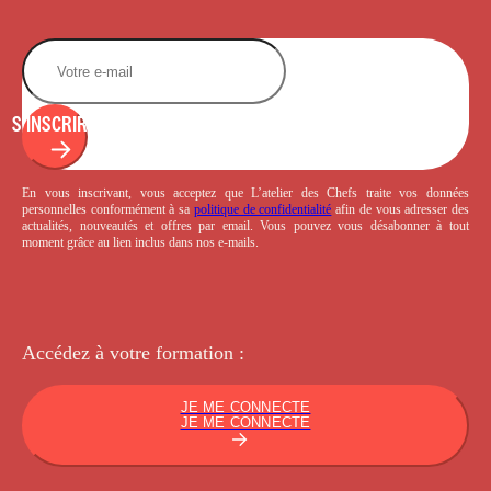
S'INSCRIRE
En vous inscrivant, vous acceptez que L’atelier des Chefs traite vos données
personnelles conformément à sa
politique de confidentialité
afin de vous adresser des
actualités, nouveautés et offres par email. Vous pouvez vous désabonner à tout
moment grâce au lien inclus dans nos e-mails.
Accédez à votre
formation :
JE ME CONNECTE
JE ME CONNECTE