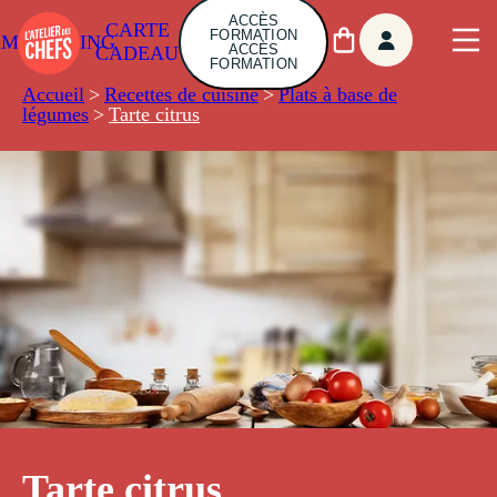
ACCÈS
CARTE
FORMATION
AMBUILDING
ACCÈS
CADEAU
FORMATION
Accueil
>
Recettes de cuisine
>
Plats à base de
légumes
>
Tarte citrus
Tarte citrus