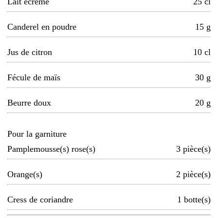
Lait écrémé
25
cl
Canderel en poudre
15
g
Jus de citron
10
cl
Fécule de maïs
30
g
Beurre doux
20
g
Pour la garniture
Pamplemousse(s) rose(s)
3
pièce(s)
Orange(s)
2
pièce(s)
Cress de coriandre
1
botte(s)