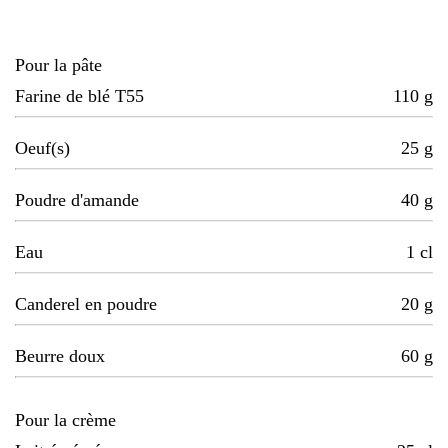
Pour la pâte
Farine de blé T55
110
g
Oeuf(s)
25
g
Poudre d'amande
40
g
Eau
1
cl
Canderel en poudre
20
g
Beurre doux
60
g
Pour la crème