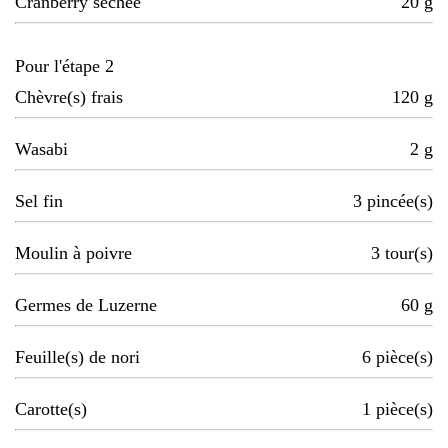
Cranberry séchée
20
g
Pour l'étape 2
Chèvre(s) frais
120
g
Wasabi
2
g
Sel fin
3
pincée(s)
Moulin à poivre
3
tour(s)
Germes de Luzerne
60
g
Feuille(s) de nori
6
pièce(s)
Carotte(s)
1
pièce(s)