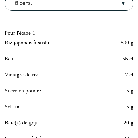
6 pers.
Pour l'étape 1
Riz japonais à sushi
500
g
Eau
55
cl
Vinaigre de riz
7
cl
Sucre en poudre
15
g
Sel fin
5
g
Baie(s) de goji
20
g