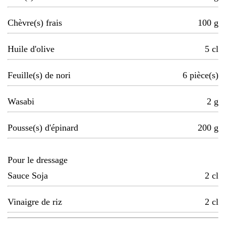
Chèvre(s) frais
100
g
Huile d'olive
5
cl
Feuille(s) de nori
6
pièce(s)
Wasabi
2
g
Pousse(s) d'épinard
200
g
Pour le dressage
Sauce Soja
2
cl
Vinaigre de riz
2
cl