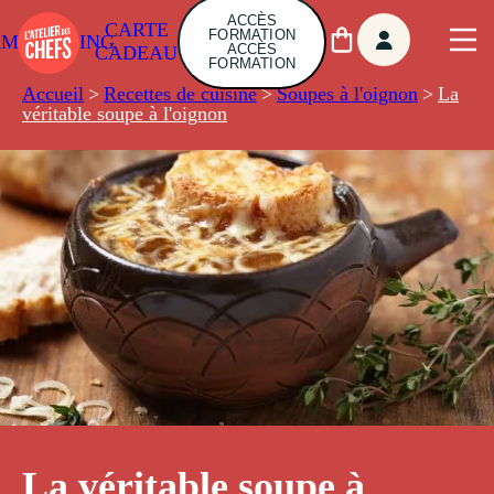
ACCÈS
CARTE
FORMATION
AMBUILDING
ACCÈS
CADEAU
FORMATION
Accueil
>
Recettes de cuisine
>
Soupes à l'oignon
>
La
véritable soupe à l'oignon
La véritable soupe à