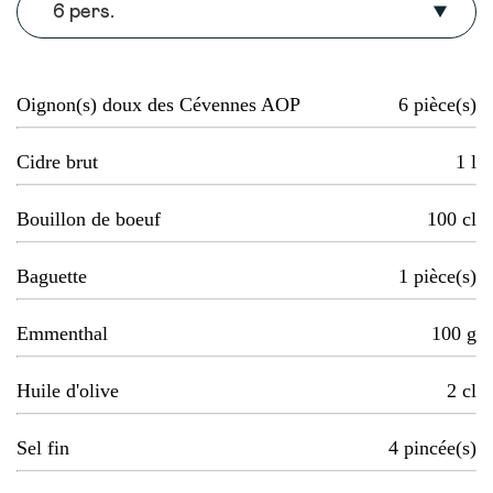
6 pers.
Oignon(s) doux des Cévennes AOP
6
pièce(s)
Cidre brut
1
l
Bouillon de boeuf
100
cl
Baguette
1
pièce(s)
Emmenthal
100
g
Huile d'olive
2
cl
Sel fin
4
pincée(s)