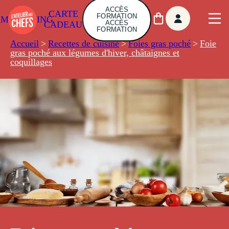
ACCÈS
CARTE
FORMATION
AMBUILDING
ACCÈS
CADEAU
FORMATION
Accueil
>
Recettes de cuisine
>
Foies gras poché
>
Foie
gras poché aux légumes d'hiver, châtaignes et
coquillages