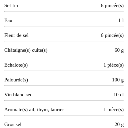
Sel fin
6
pincée(s)
Eau
1
l
Fleur de sel
6
pincée(s)
Châtaigne(s) cuite(s)
60
g
Echalote(s)
1
pièce(s)
Palourde(s)
100
g
Vin blanc sec
10
cl
Aromate(s) ail, thym, laurier
1
pièce(s)
Gros sel
20
g