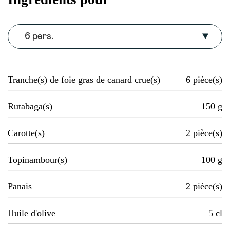
6 pers.
Tranche(s) de foie gras de canard crue(s)
6
pièce(s)
Rutabaga(s)
150
g
Carotte(s)
2
pièce(s)
Topinambour(s)
100
g
Panais
2
pièce(s)
Huile d'olive
5
cl