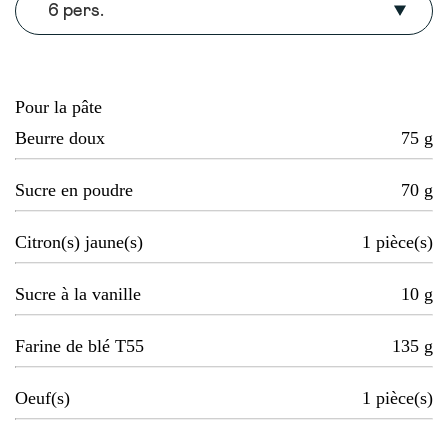
6 pers.
Pour la pâte
Beurre doux
75
g
Sucre en poudre
70
g
Citron(s) jaune(s)
1
pièce(s)
Sucre à la vanille
10
g
Farine de blé T55
135
g
Oeuf(s)
1
pièce(s)