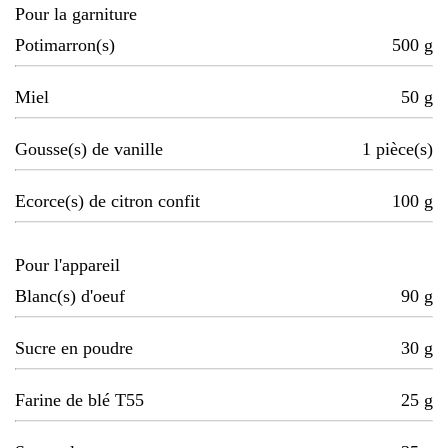
Pour la garniture
Potimarron(s)
500
g
Miel
50
g
Gousse(s) de vanille
1
pièce(s)
Ecorce(s) de citron confit
100
g
Pour l'appareil
Blanc(s) d'oeuf
90
g
Sucre en poudre
30
g
Farine de blé T55
25
g