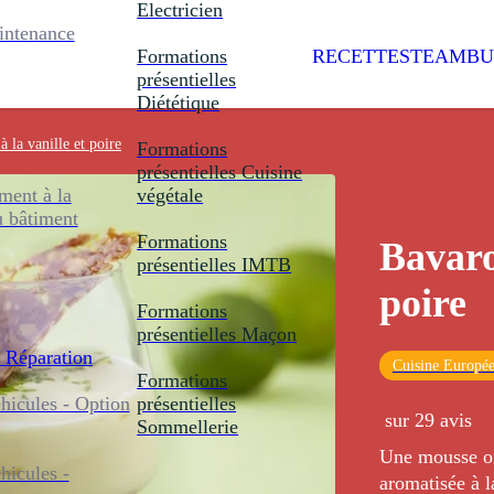
Electricien
intenance
Formations
RECETTES
TEAMBU
présentielles
Diététique
à la vanille et poire
Formations
présentielles
Cuisine
ent à la
végétale
u bâtiment
Formations
Bavaroi
présentielles
IMTB
poire
Formations
présentielles
Maçon
 Réparation
Cuisine Europé
Formations
icules - Option
présentielles
sur 29 avis
Sommellerie
Une mousse on
icules -
aromatisée à l