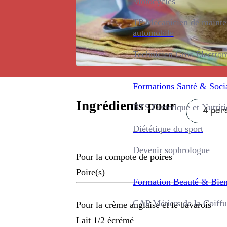
Motocycles
TP Mécanicien de maint
automobile
Technicien Gros Électro
Formations
Santé & Soci
Ingrédients pour
BTS Diététique et Nutrit
4 pers
Diététique du sport
Devenir sophrologue
Pour la compote de poires
Poire(s)
Formation
Beauté & Bien
CAP Métiers de la Coiffu
Pour la crème anglaise et le bavarois
Lait 1/2 écrémé