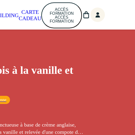
ACCÈS
CARTE
FORMATION
ILDING
ACCÈS
CADEAU
FORMATION
s à la vanille et
enne
ctueuse à base de crème anglaise,
a vanille et relevée d'une compote de