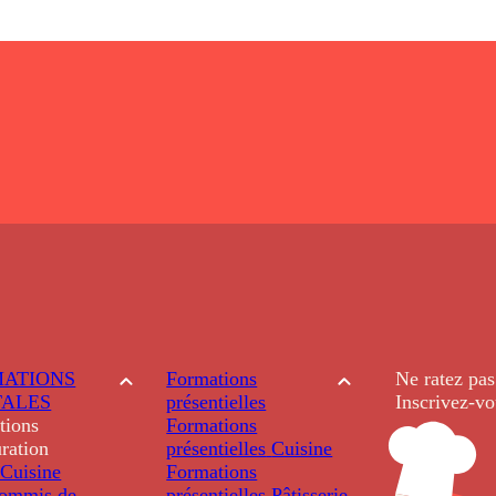
ATIONS
Formations
Ne ratez pas
TALES
présentielles
Inscrivez-vo
tions
Formations
ration
présentielles
Cuisine
Cuisine
Formations
ommis de
présentielles
Pâtisserie