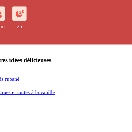
in
2h
res idées délicieuses
is rubané
crues et cuites à la vanille