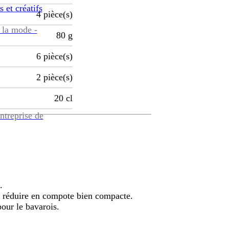
s et créatifs
4
pièce(s)
 la mode -
80
g
6
pièce(s)
2
pièce(s)
20
cl
ntreprise de
.
t réduire en compote bien compacte.
our le bavarois.