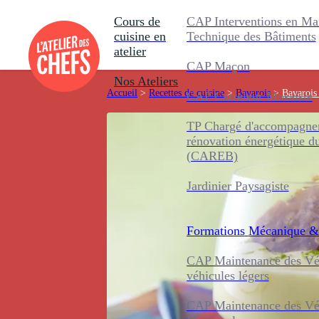
Cours de
CAP Interventions en Ma
cuisine en
Technique des Bâtiments
atelier
CAP Maçon
Nos Ateliers
Accueil
>
Recettes de cuisine
>
Bavarois
>
Bavarois 
CAP Carreleur Mosaïste
TP Chargé d'accompagnem
rénovation énergétique d
(CAREB)
Jardinier Paysagiste
Formations
Mécanique &
CAP Maintenance des Véh
véhicules légers
CAP Maintenance des Véh