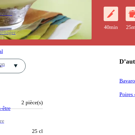
poires cuites.
enance
40min
25m
ménager
al
D’aut
ion
.
Bavaro
Poires 
2
pièce(s)
-être
re
25
cl