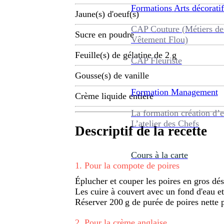
Formations
Arts décoratif
Jaune(s) d'oeuf(s)
CAP Couture (Métiers de
Sucre en poudre
Vêtement Flou)
Feuille(s) de gélatine de 2 g
CAP Fleuriste
Gousse(s) de vanille
Formation
Management
Crème liquide entière
La formation création d’e
L’atelier des Chefs
Descriptif de la recette
Cours à la carte
1
.
Pour la compote de poires
Éplucher et couper les poires en gros dés
Les cuire à couvert avec un fond d'eau e
Réserver 200 g de purée de poires nette p
2
.
Pour la crème anglaise