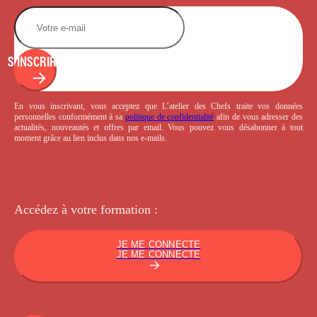
S'INSCRIRE
En vous inscrivant, vous acceptez que L’atelier des Chefs traite vos données
personnelles conformément à sa
politique de confidentialité
afin de vous adresser des
actualités, nouveautés et offres par email. Vous pouvez vous désabonner à tout
moment grâce au lien inclus dans nos e-mails.
Accédez à votre
formation :
JE ME CONNECTE
JE ME CONNECTE