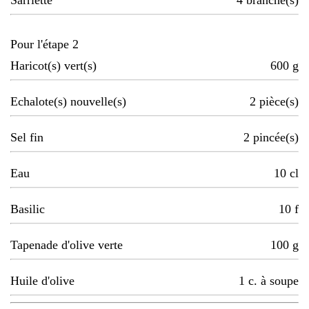
Sarriette
4
branche(s)
Pour l'étape 2
Haricot(s) vert(s)
600
g
Echalote(s) nouvelle(s)
2
pièce(s)
Sel fin
2
pincée(s)
Eau
10
cl
Basilic
10
f
Tapenade d'olive verte
100
g
Huile d'olive
1
c. à soupe