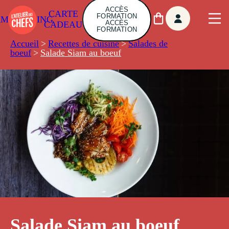
ACCÈS
CARTE
FORMATION
AMBUILDING
ACCÈS
CADEAU
FORMATION
Accueil
>
Recettes de cuisine
>
Salades de
boeuf
>
Salade Siam au boeuf
Salade Siam au boeuf