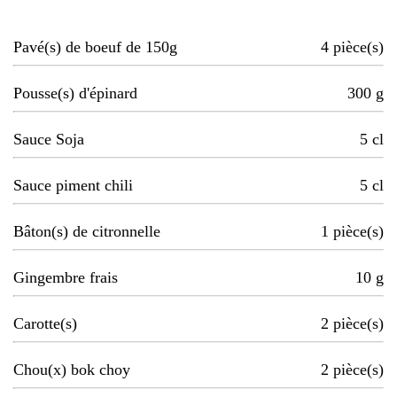
Pavé(s) de boeuf de 150g
4
pièce(s)
Pousse(s) d'épinard
300
g
Sauce Soja
5
cl
Sauce piment chili
5
cl
Bâton(s) de citronnelle
1
pièce(s)
Gingembre frais
10
g
Carotte(s)
2
pièce(s)
Chou(x) bok choy
2
pièce(s)