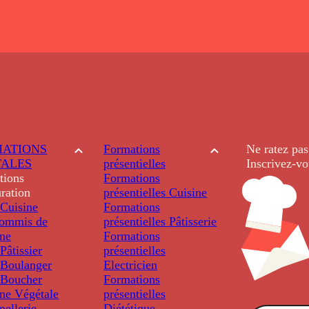
ATIONS
Formations
Ne ratez pas
TALES
présentielles
Inscrivez-vo
tions
Formations
ration
présentielles
Cuisine
Cuisine
Formations
ommis de
présentielles
Pâtisserie
ine
Formations
âtissier
présentielles
Boulanger
Electricien
Boucher
Formations
ine Végétale
présentielles
ellerie
Diététique