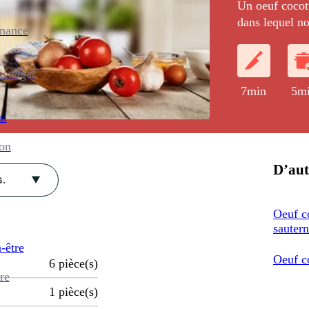
Un oeuf cocott
dans lequel no
enance
saumon fumé e
cuisson une c
avec une purée
ménager
7min
5m
al
ion
D’aut
.
Oeuf co
sauter
-être
Oeuf co
6
pièce(s)
re
1
pièce(s)