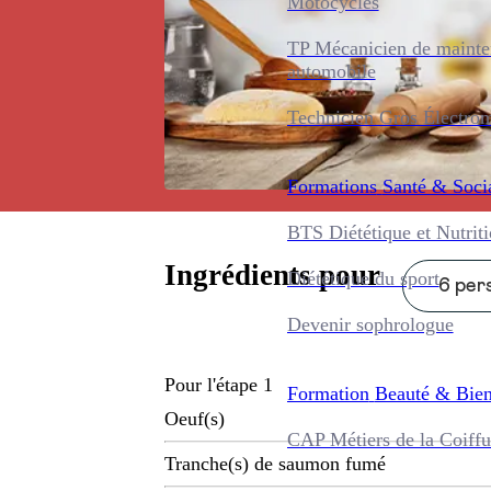
Motocycles
TP Mécanicien de maint
automobile
Technicien Gros Électro
Formations
Santé & Soci
BTS Diététique et Nutrit
Ingrédients pour
Diététique du sport
6 pers
Devenir sophrologue
Pour l'étape 1
Formation
Beauté & Bien
Oeuf(s)
CAP Métiers de la Coiffu
Tranche(s) de saumon fumé