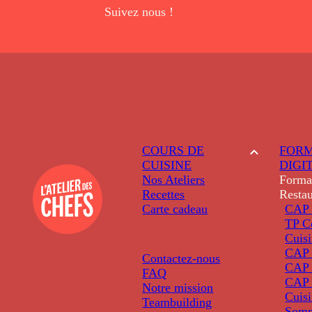
Suivez nous !
COURS DE
FORM
CUISINE
DIGI
Nos Ateliers
Forma
Recettes
Restau
Carte cadeau
CAP 
TP C
Cuis
CAP P
Contactez-nous
CAP 
FAQ
CAP 
Notre mission
Cuis
Teambuilding
Somm