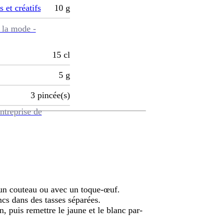
s et créatifs
10
g
 la mode -
15
cl
5
g
3
pincée(s)
ntreprise de
'un couteau ou avec un toque-œuf.
ncs dans des tasses séparées.
 puis remettre le jaune et le blanc par-