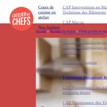
Cours de
CAP Interventions en Ma
cuisine en
Technique des Bâtiments
atelier
CAP Maçon
Nos Ateliers
Accueil
>
Recettes de cuisine
>
Oeufs cocotte au sa
CAP Carreleur Mosaïste
TP Chargé d'accompagnem
rénovation énergétique d
(CAREB)
Jardinier Paysagiste
Formations
Mécanique &
CAP Maintenance des Véh
véhicules légers
CAP Maintenance des Véh