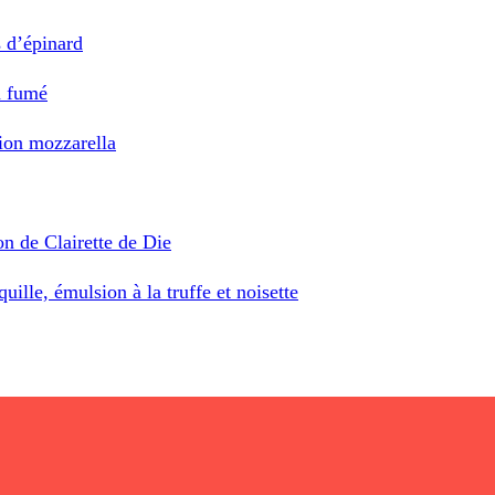
 d’épinard
n fumé
ion mozzarella
on de Clairette de Die
ille, émulsion à la truffe et noisette