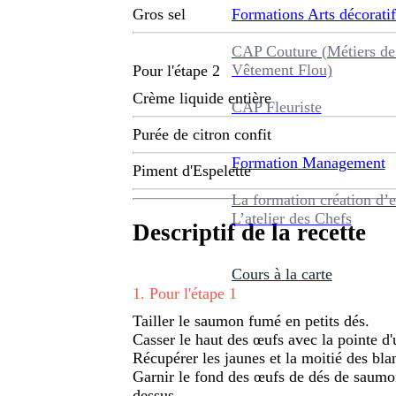
Formations
Arts décoratif
Gros sel
CAP Couture (Métiers de
Vêtement Flou)
Pour l'étape 2
Crème liquide entière
CAP Fleuriste
Purée de citron confit
Formation
Management
Piment d'Espelette
La formation création d’e
L’atelier des Chefs
Descriptif de la recette
Cours à la carte
1
.
Pour l'étape 1
Tailler le saumon fumé en petits dés.
Casser le haut des œufs avec la pointe d
Récupérer les jaunes et la moitié des bla
Garnir le fond des œufs de dés de saumon,
dessus.