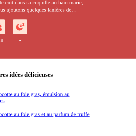
e cuit dans sa coquille au bain marie,
us ajoutons quelques lanières de
t sur lequel nous ajoutons après
rème montée au siphon, parfumée
 de citrons confit.
in
-
res idées délicieuses
cotte au foie gras, émulsion au
nes
cotte au foie gras et au parfum de truffe