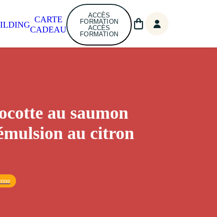
ACCÈS
CARTE
FORMATION
ILDING
ACCÈS
CADEAU
FORMATION
ocotte au saumon
émulsion au citron
enne