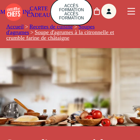
ACCÈS
CARTE
FORMATION
AMBUILDING
ACCÈS
CADEAU
FORMATION
Accueil
>
Recettes de cuisine
>
Soupes
d'agrumes
>
Soupe d'agrumes à la citronnelle et
crumble farine de châtaigne