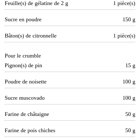
Feuille(s) de gélatine de 2 g
1
pièce(s)
Sucre en poudre
150
g
Bâton(s) de citronnelle
1
pièce(s)
Pour le crumble
Pignon(s) de pin
15
g
Poudre de noisette
100
g
Sucre muscovado
100
g
Farine de châtaigne
50
g
Farine de pois chiches
50
g