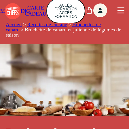
ACCÈS
CARTE
FORMATION
AMBUILDING
ACCÈS
CADEAU
FORMATION
Accueil
>
Recettes de cuisine
>
Brochettes de
canard
>
Brochette de canard et julienne de légumes de
saison