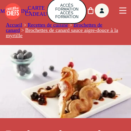
ACCÈS
CARTE
FORMATION
AMBUILDING
ACCÈS
CADEAU
FORMATION
Accueil
>
Recettes de cuisine
>
Brochettes de
canard
>
Brochettes de canard sauce aigre-douce à la
myrtille