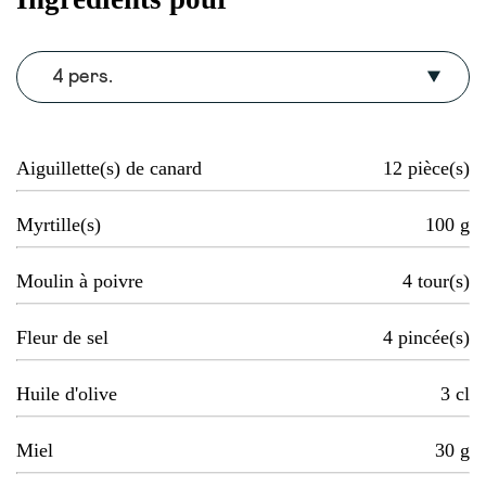
4 pers.
Aiguillette(s) de canard
12
pièce(s)
Myrtille(s)
100
g
Moulin à poivre
4
tour(s)
Fleur de sel
4
pincée(s)
Huile d'olive
3
cl
Miel
30
g