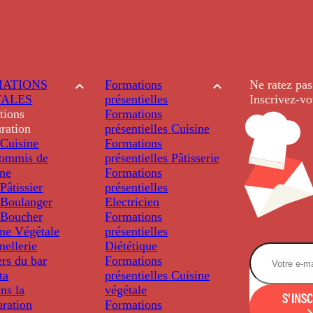
ATIONS
Formations
Ne ratez pas
TALES
présentielles
Inscrivez-vo
tions
Formations
ration
présentielles
Cuisine
Cuisine
Formations
ommis de
présentielles
Pâtisserie
ine
Formations
âtissier
présentielles
Boulanger
Electricien
Boucher
Formations
ine Végétale
présentielles
ellerie
Diététique
rs du bar
Formations
ta
présentielles
Cuisine
ns la
végétale
S'INS
uration
Formations