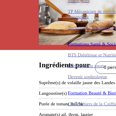
Motocycles
TP Mécanicien de maint
automobile
Technicien Gros Électro
Formations
Santé & Soci
BTS Diététique et Nutrit
Ingrédients pour
Diététique du sport
6 pers
Devenir sophrologue
Suprême(s) de volaille jaune des Landes
Formation
Beauté & Bien
Langoustine(s)
CAP Métiers de la Coiffu
Purée de tomate fraîche
Aromate(s) ail, thym, laurier