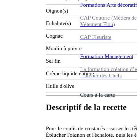
Formations
Arts décoratif
Oignon(s)
CAP Couture (Métiers de
Echalote(s)
Vêtement Flou)
Cognac
CAP Fleuriste
Moulin à poivre
Formation
Management
Sel fin
La formation création d’e
Crème liquide entière
L’atelier des Chefs
Huile d'olive
Cours à la carte
Descriptif de la recette
Pour le coulis de crustacés : casser les t
Éplucher l'oignon et l'échalote, puis les 