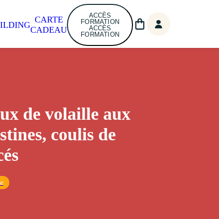
ACCÈS
CARTE
FORMATION
ILDING
ACCÈS
CADEAU
FORMATION
ux de volaille aux
tines, coulis de
cés
se