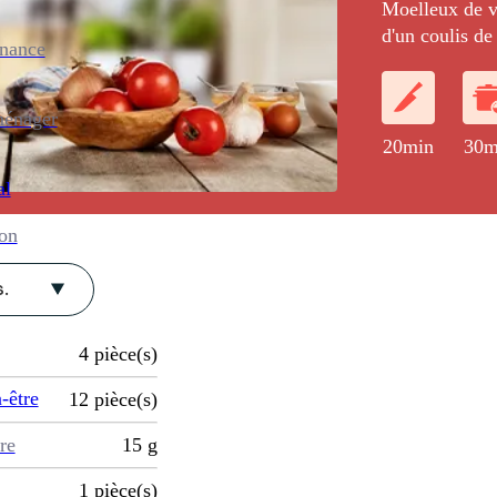
Moelleux de v
d'un coulis de
enance
ménager
20min
30m
al
ion
.
4
pièce(s)
-être
12
pièce(s)
re
15
g
1
pièce(s)