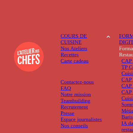
COURS DE
FORM
CUISINE
DIGI
Nos Ateliers
Forma
Recettes
Restau
Carte cadeau
CAP 
TP C
Cuis
CAP P
Contactez-nous
CAP 
FAQ
CAP 
Notre mission
Cuis
Teambuilding
Somm
Recrutement
Métie
Presse
Baris
Espace journalistes
IA da
Nos conseils
resta