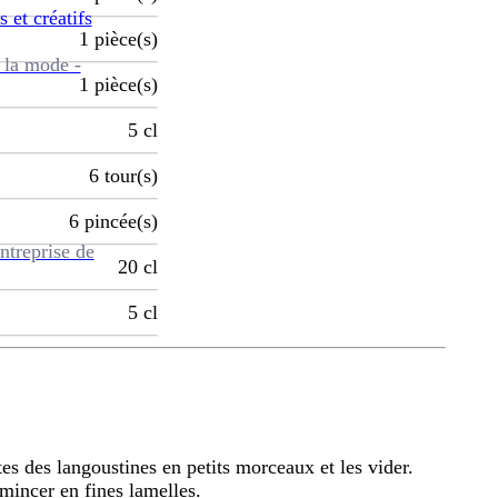
s et créatifs
1
pièce(s)
 la mode -
1
pièce(s)
5
cl
6
tour(s)
6
pincée(s)
ntreprise de
20
cl
5
cl
êtes des langoustines en petits morceaux et les vider.
émincer en fines lamelles.