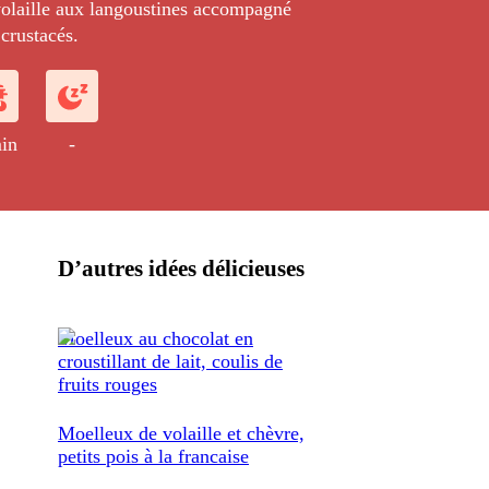
olaille aux langoustines accompagné
 crustacés.
in
-
D’autres idées délicieuses
Moelleux au chocolat en
croustillant de lait, coulis de
fruits rouges
Moelleux de volaille et chèvre,
petits pois à la francaise