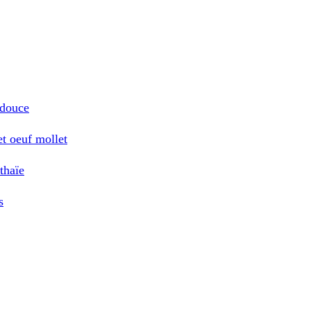
 douce
et oeuf mollet
 thaïe
s