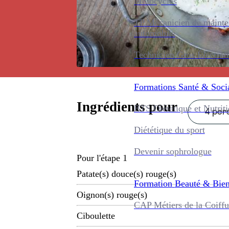
Motocycles
TP Mécanicien de maint
automobile
Technicien Gros Électro
Formations
Santé & Soci
Ingrédients pour
BTS Diététique et Nutrit
4 pers
Diététique du sport
Devenir sophrologue
Pour l'étape 1
Patate(s) douce(s) rouge(s)
Formation
Beauté & Bien
Oignon(s) rouge(s)
CAP Métiers de la Coiffu
Ciboulette