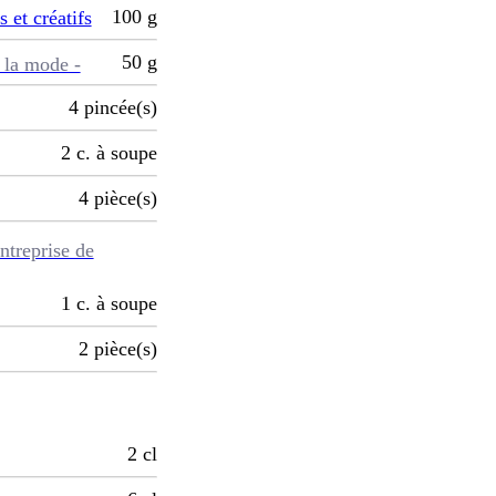
100
g
s et créatifs
50
g
 la mode -
4
pincée(s)
2
c. à soupe
4
pièce(s)
ntreprise de
1
c. à soupe
2
pièce(s)
2
cl