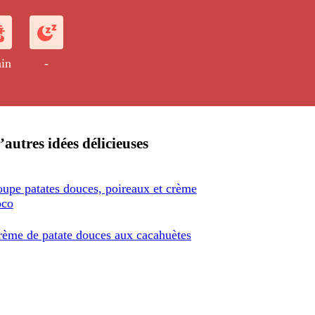
in
-
’autres idées délicieuses
upe patates douces, poireaux et crème
oco
rème de patate douces aux cacahuètes