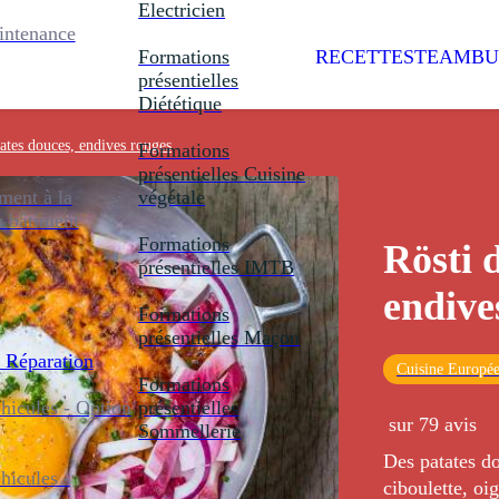
Electricien
intenance
Formations
RECETTES
TEAMBU
présentielles
Diététique
tates douces, endives rouges
Formations
présentielles
Cuisine
ent à la
végétale
u bâtiment
Formations
Rösti 
présentielles
IMTB
endive
Formations
présentielles
Maçon
 Réparation
Cuisine Europé
Formations
icules - Option
présentielles
sur 79 avis
Sommellerie
Des patates d
icules -
ciboulette, oig