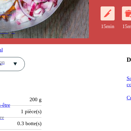
enance
15min
15m
ménager
al
D
ion
.
So
c
C
200
g
-être
1
pièce(s)
re
0.3
botte(s)