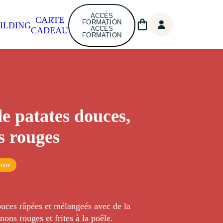
ACCÈS
CARTE
FORMATION
ILDING
ACCÈS
CADEAU
FORMATION
de patates douces,
s rouges
enne
ouces râpées et mélangeés avec de la
nons rouges et frites à la poêle.