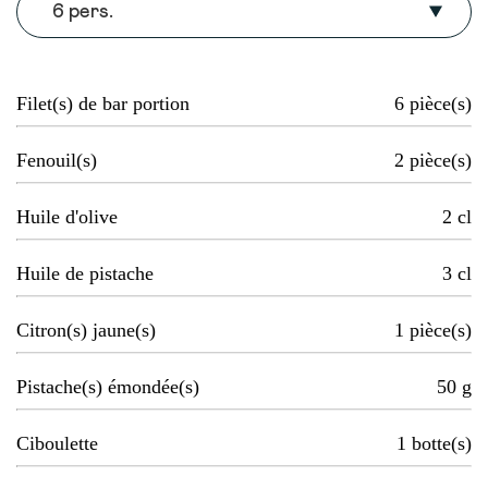
6 pers.
Filet(s) de bar portion
6
pièce(s)
Fenouil(s)
2
pièce(s)
Huile d'olive
2
cl
Huile de pistache
3
cl
Citron(s) jaune(s)
1
pièce(s)
Pistache(s) émondée(s)
50
g
Ciboulette
1
botte(s)