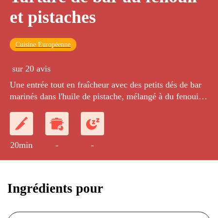
et pistaches
Cuisine Européenne
sur 20 avis
Une entrée tout en fraîcheur avec des petits dés de bar
marinés dans l'huile de pistache, mélangé à du fenouil
citronné coupé très finement, de la ciboulette et de
l'aneth ciselés. Le tartare est présenté en verrine ou
cerclé, puis parsemé de pistache concassées et de
quelques baies roses
20min
-
-
Ingrédients pour