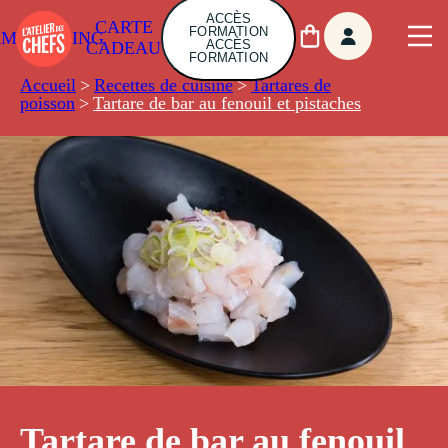
ACCÈS
CARTE
FORMATION
AMBUILDING
ACCÈS
CADEAU
FORMATION
Accueil
>
Recettes de cuisine
>
Tartares de
poisson
>
Tartare de bar au fenouil et pistaches
Tartare de bar au fenouil