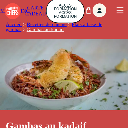
ACCÈS
CARTE
FORMATION
AMBUILDING
ACCÈS
CADEAU
FORMATION
Accueil
>
Recettes de cuisine
>
Plats à base de
gambas
>
Gambas au kadaif
Gambas au kadaif