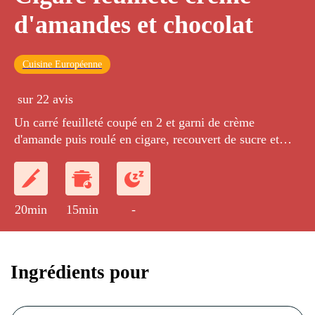
d'amandes et chocolat
Cuisine Européenne
sur 22 avis
Un carré feuilleté coupé en 2 et garni de crème
d'amande puis roulé en cigare, recouvert de sucre et
d'amandes effilées. A la sortie du four le bout du cigare
sera trempé dans le chocolat fondu pour plus de
gourmandise...
20min
15min
-
Ingrédients pour