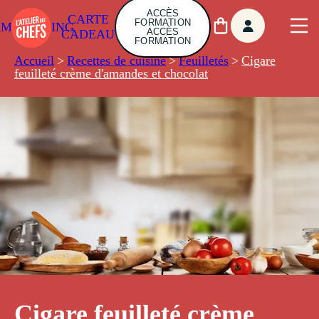
ACCÈS
CARTE
FORMATION
AMBUILDING
ACCÈS
CADEAU
FORMATION
Accueil
>
Recettes de cuisine
>
Feuilletés
>
Cigare
feuilleté crème d'amandes et chocolat
Cigare feuilleté crème