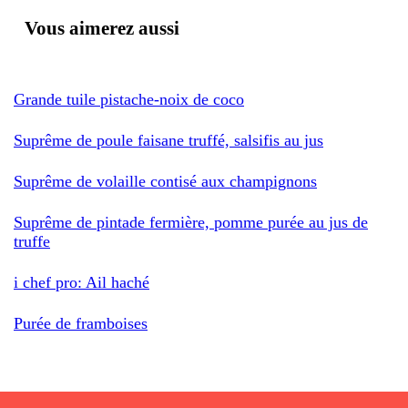
Vous aimerez aussi
Grande tuile pistache-noix de coco
Suprême de poule faisane truffé, salsifis au jus
Suprême de volaille contisé aux champignons
Suprême de pintade fermière, pomme purée au jus de
truffe
i chef pro: Ail haché
Purée de framboises