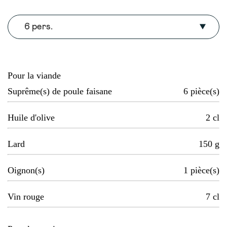
6 pers.
Pour la viande
Suprême(s) de poule faisane
6
pièce(s)
Huile d'olive
2
cl
Lard
150
g
Oignon(s)
1
pièce(s)
Vin rouge
7
cl