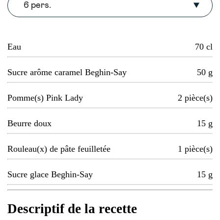
6 pers.
Eau
70
cl
Sucre arôme caramel Beghin-Say
50
g
Pomme(s) Pink Lady
2
pièce(s)
Beurre doux
15
g
Rouleau(x) de pâte feuilletée
1
pièce(s)
Sucre glace Beghin-Say
15
g
Descriptif de la recette