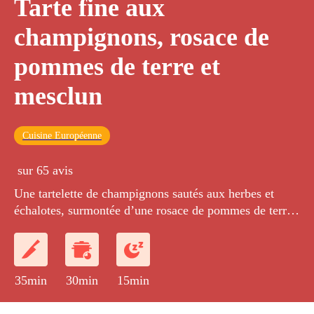
Tarte fine aux
champignons, rosace de
pommes de terre et
mesclun
Cuisine Européenne
sur 65 avis
Une tartelette de champignons sautés aux herbes et
échalotes, surmontée d’une rosace de pommes de terre
et d’une pâte feuilletée comme une tatin, accompagnée
d’une salade de jeunes pousses.
35min
30min
15min