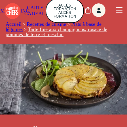
ACCÈS
CARTE
FORMATION
AMBUILDING
ACCÈS
CADEAU
FORMATION
Accueil
>
Recettes de cuisine
>
Plats à base de
légumes
>
Tarte fine aux champignons, rosace de
pommes de terre et mesclun