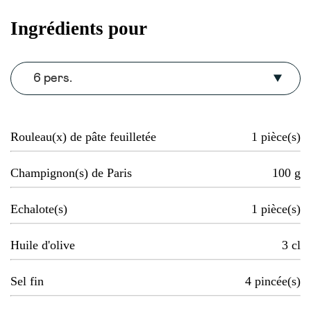
Ingrédients pour
6 pers.
Rouleau(x) de pâte feuilletée
1
pièce(s)
Champignon(s) de Paris
100
g
Echalote(s)
1
pièce(s)
Huile d'olive
3
cl
Sel fin
4
pincée(s)