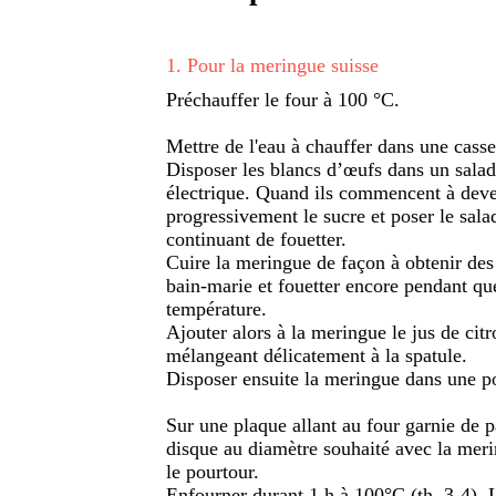
1
.
Pour la meringue suisse
Préchauffer le four à 100 °C.
Mettre de l'eau à chauffer dans une casse
Disposer les blancs d’œufs dans un saladi
électrique. Quand ils commencent à dev
progressivement le sucre et poser le sal
continuant de fouetter.
Cuire la meringue de façon à obtenir des 
bain-marie et fouetter encore pendant que
température.
Ajouter alors à la meringue le jus de cit
mélangeant délicatement à la spatule.
Disposer ensuite la meringue dans une p
Sur une plaque allant au four garnie de pa
disque au diamètre souhaité avec la meri
le pourtour.
Enfourner durant 1 h à 100°C (th. 3-4). 