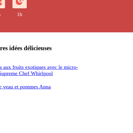
h
1h
res idées délicieuses
 aux fruits exotiques avec le micro-
Supreme Chef Whirlpool
e veau et pommes Anna