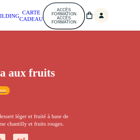
ACCÈS
CARTE
FORMATION
ILDING
ACCÈS
CADEAU
FORMATION
a aux fruits
enne
essert léger et fruité à base de
e chantilly et fruits rouges.