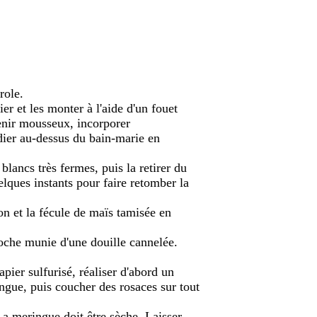
role.
er et les monter à l'aide d'un fouet
enir mousseux, incorporer
adier au-dessus du bain-marie en
blancs très fermes, puis la retirer du
lques instants pour faire retomber la
ron et la fécule de maïs tamisée en
oche munie d'une douille cannelée.
pier sulfurisé, réaliser d'abord un
ngue, puis coucher des rosaces sur tout
La meringue doit être sèche. Laisser