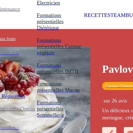
Electricien
intenance
Formations
RECETTES
TEAMBU
présentielles
Diététique
aux fruits
Formations
présentielles
Cuisine
ent à la
végétale
u bâtiment
Formations
Pavlov
présentielles
IMTB
Formations
Cuisine Océani
présentielles
Maçon
 Réparation
sur 26 avis
Formations
icules - Option
présentielles
Un délicieux d
Sommellerie
meringue, crèm
icules -