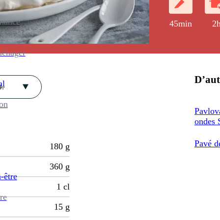
enance
45min
2
ménager
D’aut
al
.
ion
Pavlova
ondes 
Pavé d
180
g
360
g
-être
1
cl
re
15
g