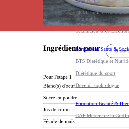
Motocycles
TP Mécanicien de maint
automobile
Technicien Gros Électro
Ingrédients pour
Formations
Santé & Soci
6 pers
BTS Diététique et Nutrit
Diététique du sport
Pour l'étape 1
Devenir sophrologue
Blanc(s) d'oeuf
Sucre en poudre
Formation
Beauté & Bien
Jus de citron
CAP Métiers de la Coiffu
Fécule de maïs