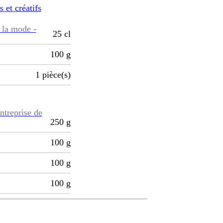
s et créatifs
 la mode -
25
cl
100
g
1
pièce(s)
ntreprise de
250
g
100
g
100
g
100
g