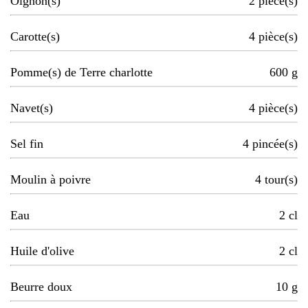
Oignon(s)
2
pièce(s)
Carotte(s)
4
pièce(s)
Pomme(s) de Terre charlotte
600
g
Navet(s)
4
pièce(s)
Sel fin
4
pincée(s)
Moulin à poivre
4
tour(s)
Eau
2
cl
Huile d'olive
2
cl
Beurre doux
10
g