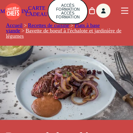
ACCÈS
CARTE
FORMATION
AMBUILDING
ACCÈS
CADEAU
FORMATION
Accueil
>
Recettes de cuisine
>
Plats à base
viande
>
Bavette de boeuf à l'échalote et jardinière de
légumes