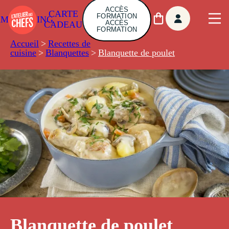
ACCÈS
CARTE
FORMATION
AMBUILDING
ACCÈS
CADEAU
FORMATION
Accueil
>
Recettes de
cuisine
>
Blanquettes
>
Blanquette de poulet
Blanquette de poulet