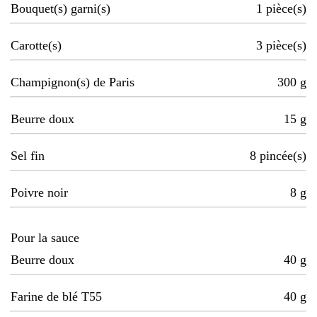
Bouquet(s) garni(s)
1
pièce(s)
Carotte(s)
3
pièce(s)
Champignon(s) de Paris
300
g
Beurre doux
15
g
Sel fin
8
pincée(s)
Poivre noir
8
g
Pour la sauce
Beurre doux
40
g
Farine de blé T55
40
g