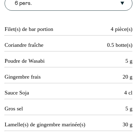
6 pers.
Filet(s) de bar portion
4
pièce(s)
Coriandre fraîche
0.5
botte(s)
Poudre de Wasabi
5
g
Gingembre frais
20
g
Sauce Soja
4
cl
Gros sel
5
g
Lamelle(s) de gingembre marinée(s)
30
g