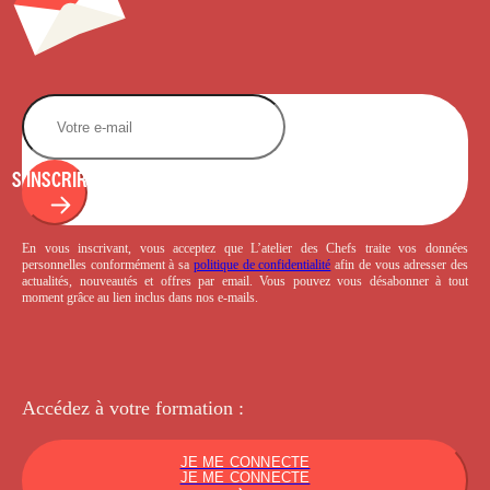
S'INSCRIRE
En vous inscrivant, vous acceptez que L’atelier des Chefs traite vos données
personnelles conformément à sa
politique de confidentialité
afin de vous adresser des
actualités, nouveautés et offres par email. Vous pouvez vous désabonner à tout
moment grâce au lien inclus dans nos e-mails.
Accédez à votre
formation :
JE ME CONNECTE
JE ME CONNECTE