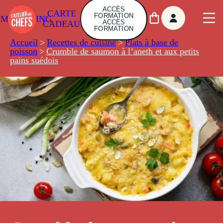
ACCÈS
CARTE
FORMATION
AMBUILDING
ACCÈS
CADEAU
FORMATION
Accueil
>
Recettes de cuisine
>
Plats à base de
poisson
>
Crumble de saumon à l’aneth et aux petits
pains suédois