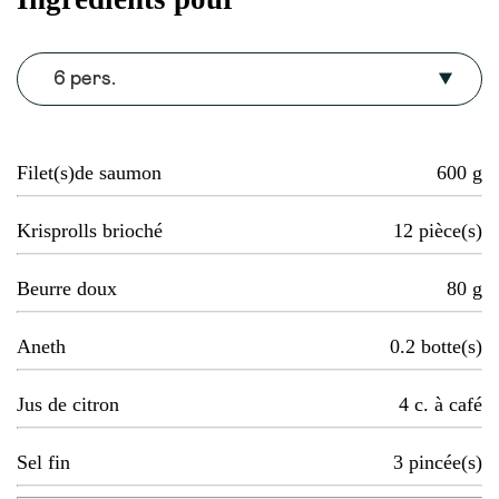
6 pers.
Filet(s)de saumon
600
g
Krisprolls brioché
12
pièce(s)
Beurre doux
80
g
Aneth
0.2
botte(s)
Jus de citron
4
c. à café
Sel fin
3
pincée(s)