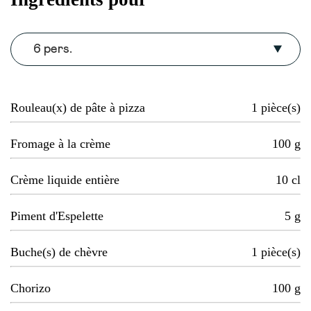
6 pers.
Rouleau(x) de pâte à pizza
1
pièce(s)
Fromage à la crème
100
g
Crème liquide entière
10
cl
Piment d'Espelette
5
g
Buche(s) de chèvre
1
pièce(s)
Chorizo
100
g