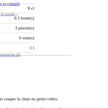
s et créatifs
8
cl
 la mode -
0.3
botte(s)
3
pincée(s)
6
tour(s)
1
l
ntreprise de
et couper la chair en petits cubes.