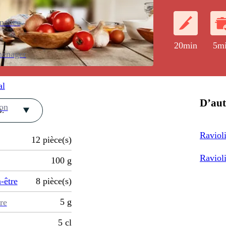
typiquement m
enance
20min
5m
ménager
al
D’aut
ion
.
Raviol
12
pièce(s)
Ravioli
100
g
-être
8
pièce(s)
5
g
re
5
cl