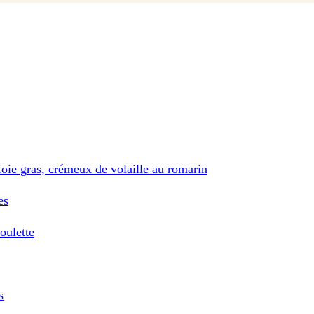
 foie gras, crémeux de volaille au romarin
es
oulette
s