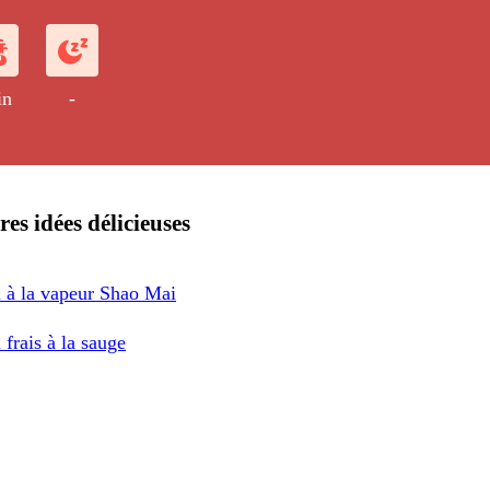
acanaise.
in
-
res idées délicieuses
i à la vapeur Shao Mai
 frais à la sauge