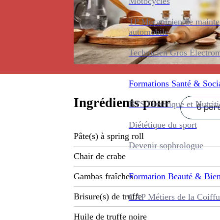
Motocycles
TP Mécanicien de maint
automobile
Technicien Gros Électro
Formations
Santé & Soci
Ingrédients pour
BTS Diététique et Nutrit
6 pers
Diététique du sport
Pâte(s) à spring roll
Devenir sophrologue
Chair de crabe
Formation
Beauté & Bien
Gambas fraîches
Brisure(s) de truffe
CAP Métiers de la Coiffu
Huile de truffe noire