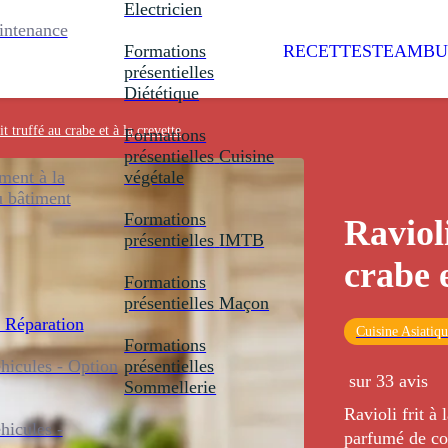
Electricien
intenance
Formations
RECETTES
TEAMBU
présentielles
Diététique
it truffé au crabe et à la crevette
Formations
présentielles
Cuisine
ent à la
végétale
u bâtiment
Formations
Ravioli
présentielles
IMTB
crabe e
Formations
présentielles
Maçon
 Réparation
Cuisine Asiatiq
Formations
icules - Option
présentielles
sur 33 avis
Sommellerie
Ravioli frit à 
icules -
parfumé de cor