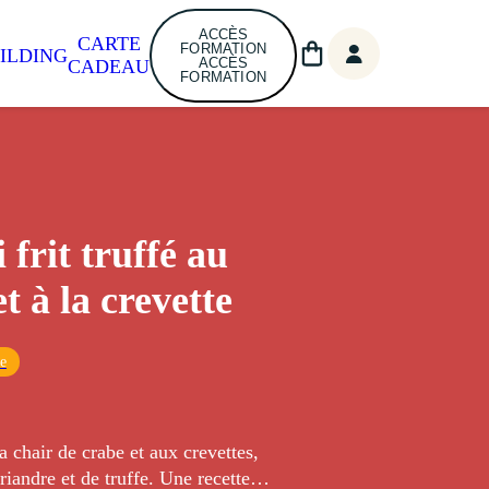
ACCÈS
CARTE
FORMATION
ILDING
ACCÈS
CADEAU
FORMATION
 frit truffé au
t à la crevette
ue
la chair de crabe et aux crevettes,
iandre et de truffe. Une recette