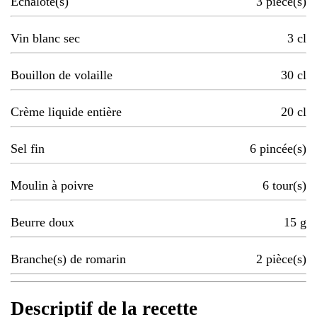
Echalote(s)
3
pièce(s)
Vin blanc sec
3
cl
Bouillon de volaille
30
cl
Crème liquide entière
20
cl
Sel fin
6
pincée(s)
Moulin à poivre
6
tour(s)
Beurre doux
15
g
Branche(s) de romarin
2
pièce(s)
Descriptif de la recette