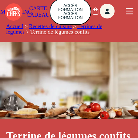
ACCÈS
CARTE
FORMATION
AMBUILDING
ACCÈS
CADEAU
FORMATION
Accueil
>
Recettes de cuisine
>
Terrines de
légumes
>
Terrine de légumes confits
Terrine de légumes confits