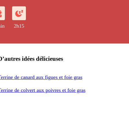
in
2h15
D’autres idées délicieuses
errine de canard aux figues et foie gras
errine de colvert aux poivres et foie gras