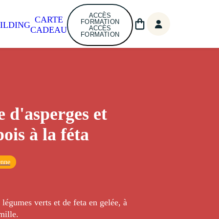
ACCÈS
CARTE
FORMATION
ILDING
ACCÈS
CADEAU
FORMATION
e d'asperges et
pois à la féta
enne
 légumes verts et de feta en gelée, à
mille.