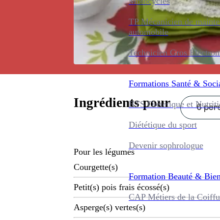
Motocycles
TP Mécanicien de maint
automobile
Technicien Gros Électro
Formations
Santé & Soci
Ingrédients pour
BTS Diététique et Nutrit
6 pers
Diététique du sport
Devenir sophrologue
Pour les légumes
Courgette(s)
Formation
Beauté & Bien
Petit(s) pois frais écossé(s)
CAP Métiers de la Coiffu
Asperge(s) vertes(s)