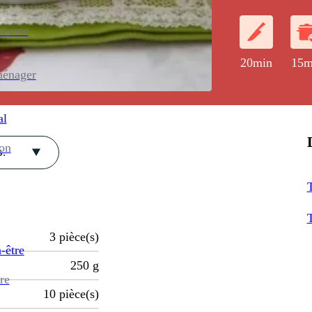
enance
20min
15m
ménager
al
ion
.
T
T
3
pièce(s)
-être
250
g
re
10
pièce(s)