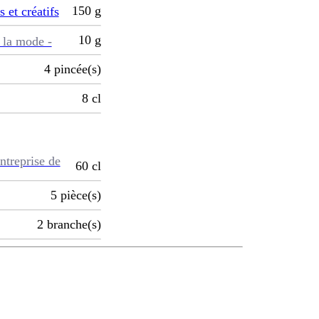
150
g
s et créatifs
10
g
 la mode -
4
pincée(s)
8
cl
ntreprise de
60
cl
5
pièce(s)
2
branche(s)