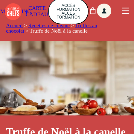
ACCÈS
CARTE
FORMATION
AMBUILDING
ACCÈS
CADEAU
FORMATION
Accueil
>
Recettes de cuisine
>
Truffes au
chocolat
>
Truffe de Noël à la canelle
Truffe de Noël à la canelle