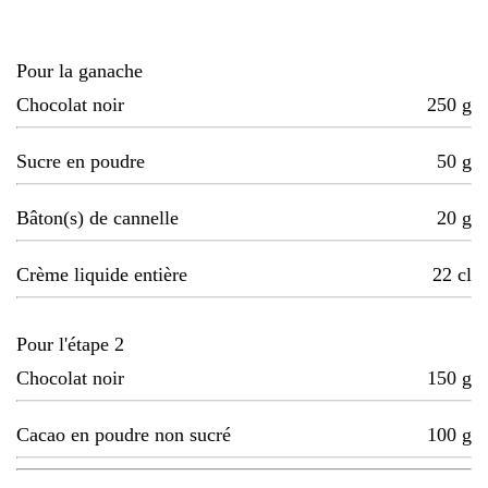
Pour la ganache
Chocolat noir
250
g
Sucre en poudre
50
g
Bâton(s) de cannelle
20
g
Crème liquide entière
22
cl
Pour l'étape 2
Chocolat noir
150
g
Cacao en poudre non sucré
100
g