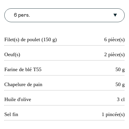
6 pers.
Filet(s) de poulet (150 g)
6
pièce(s)
Oeuf(s)
2
pièce(s)
Farine de blé T55
50
g
Chapelure de pain
50
g
Huile d'olive
3
cl
Sel fin
1
pincée(s)