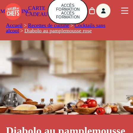
ACCÈS
CARTE
FORMATION
AMBUILDING
ACCÈS
CADEAU
FORMATION
Accueil
>
Recettes de cuisine
>
Cocktails sans
alcool
>
Diabolo au pamplemousse rose
Diabolo au pamplemousse