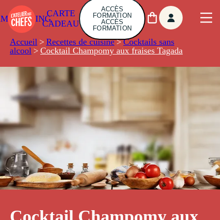
ACCÈS
CARTE
FORMATION
AMBUILDING
ACCÈS
CADEAU
FORMATION
Accueil
>
Recettes de cuisine
>
Cocktails sans
alcool
>
Cocktail Champomy aux fraises Tagada
Cocktail Champomy aux