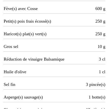
Fève(s) avec Cosse
600
g
Petit(s) pois frais écossé(s)
250
g
Haricot(s) plat(s) vert(s)
250
g
Gros sel
10
g
Réduction de vinaigre Balsamique
3
cl
Huile d'olive
1
cl
Sel fin
3
pincée(s)
Asperge(s) sauvage(s)
1
botte(s)