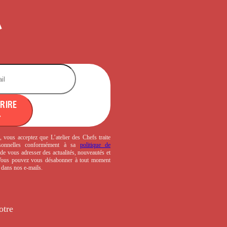
CRIRE
, vous acceptez que L’atelier des Chefs traite
sonnelles conformément à sa
politique de
de vous adresser des actualités, nouveautés et
 Vous pouvez vous désabonner à tout moment
s dans nos e-mails.
otre