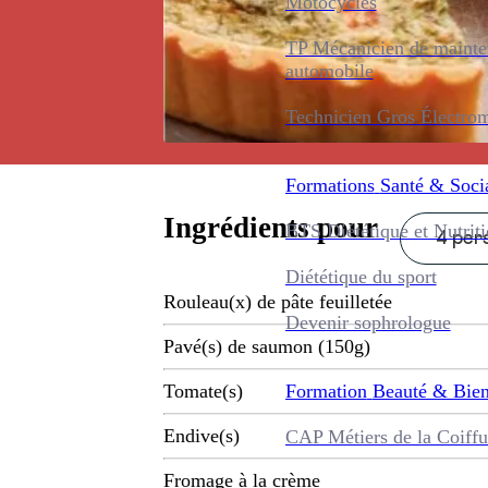
Motocycles
TP Mécanicien de maint
automobile
Technicien Gros Électro
Formations
Santé & Soci
Ingrédients pour
BTS Diététique et Nutrit
4 pers
Diététique du sport
Rouleau(x) de pâte feuilletée
Devenir sophrologue
Pavé(s) de saumon (150g)
Formation
Beauté & Bien
Tomate(s)
Endive(s)
CAP Métiers de la Coiffu
Fromage à la crème