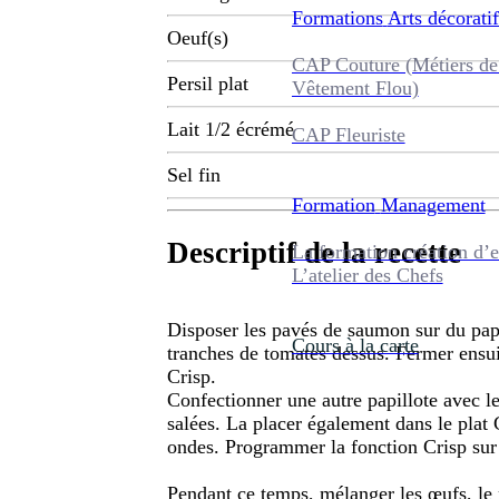
Formations
Arts décoratif
Oeuf(s)
CAP Couture (Métiers de
Persil plat
Vêtement Flou)
Lait 1/2 écrémé
CAP Fleuriste
Sel fin
Formation
Management
Descriptif de la recette
La formation création d’e
L’atelier des Chefs
Disposer les pavés de saumon sur du papi
Cours à la carte
tranches de tomates dessus. Fermer ensuite
Crisp.
Confectionner une autre papillote avec l
salées. La placer également dans le plat 
ondes. Programmer la fonction Crisp sur 
Pendant ce temps, mélanger les œufs, le p