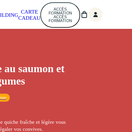
ACCÈS
CARTE
FORMATION
ILDING
ACCÈS
CADEAU
FORMATION
 au saumon et
gumes
enne
de quiche fraîche et légère vous
égaler vos convives.