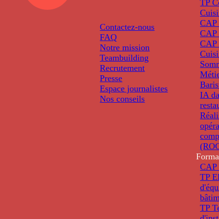
TP C
Cuis
CAP P
Contactez-nous
CAP 
FAQ
CAP 
Notre mission
Cuis
Teambuilding
Somm
Recrutement
Métie
Presse
Baris
Espace journalistes
IA da
Nos conseils
resta
Réali
opéra
comp
(ROC
Forma
CAP 
TP El
d'éq
bâti
TP T
d'ins