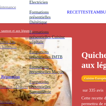
Electricien
intenance
Formations
RECETTES
TEAMBU
présentielles
Diététique
 saumon et aux légumes
Formations
présentielles
Cuisine
ent à la
végétale
u bâtiment
Formations
Quiche
présentielles
IMTB
aux lé
Formations
présentielles
Maçon
 Réparation
Cuisine Europé
Formations
icules - Option
présentielles
sur 335 avis
Sommellerie
Cette recette 
icules -
permettra de r