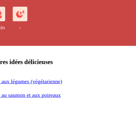
in
-
res idées délicieuses
 aux légumes (végétarienne)
 au saumon et aux poireaux