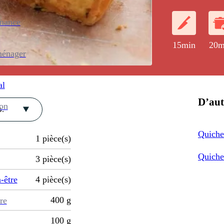
enance
15min
20m
ménager
al
D’aut
ion
.
Quiche
1
pièce(s)
Quiche
3
pièce(s)
-être
4
pièce(s)
400
g
re
100
g