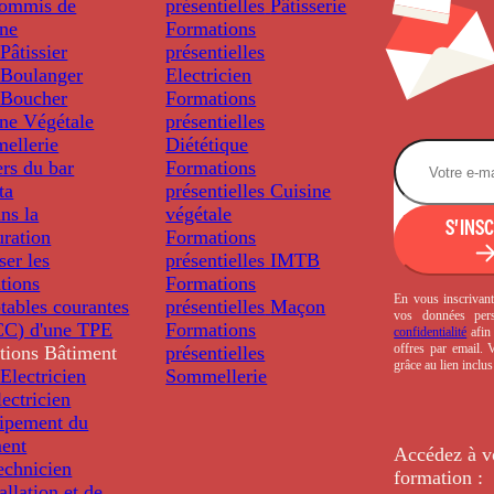
ommis de
présentielles
Pâtisserie
ine
Formations
âtissier
présentielles
Boulanger
Electricien
Boucher
Formations
ine Végétale
présentielles
ellerie
Diététique
rs du bar
Formations
ta
présentielles
Cuisine
ns la
végétale
S'INS
uration
Formations
ser les
présentielles
IMTB
tions
Formations
En vous inscrivant
tables courantes
présentielles
Maçon
vos données per
C) d'une TPE
Formations
confidentialité
afin 
offres par email.
tions
Bâtiment
présentielles
grâce au lien inclu
Electricien
Sommellerie
ectricien
uipement du
ment
Accédez à v
echnicien
formation :
tallation et de