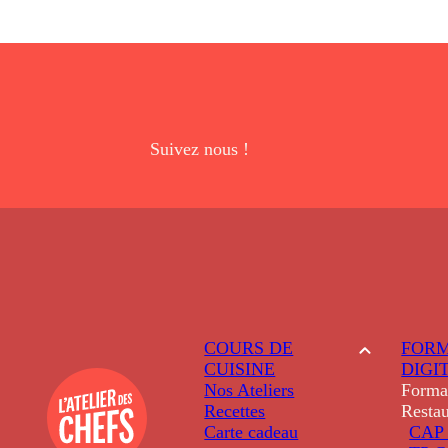
Suivez nous !
COURS DE
FORM
CUISINE
DIGI
Nos Ateliers
Forma
Recettes
Restau
Carte cadeau
CAP 